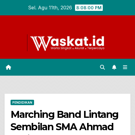
Skip
Sel. Agu 11th, 2026
8:08:01 PM
to
content
PENDIDIKAN
Marching Band Lintang
Sembilan SMA Ahmad