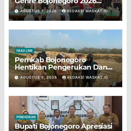
Genre Bojonegoro 2026
Tunjukkan Bakat Terbaik
AGUSTUS 7, 2026
REDAKSI WASKAT.ID
HEAD LINE
Pemkab Bojonegoro
Hentikan Pengerukan Dan
Penjualan Tanah Dari Lahan
AGUSTUS 6, 2026
REDAKSI WASKAT.ID
Pertanian
PENDIDIKAN
Bupati Bojonegoro Apresiasi