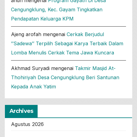
andri
mengenai
Program Gayatri Di Desa
Cengungklung, Kec. Gayam Tingkatkan
Pendapatan Keluarga KPM
Ajeng arofah
mengenai
Cerkak Berjudul
’’Sadewa’’ Terpilih Sebagai Karya Terbaik Dalam
Lomba Menulis Cerkak Tema Jawa Kuncara
Akhmad Suryadi
mengenai
Takmir Masjid At-
Thohiriyah Desa Cengungklung Beri Santunan
Kepada Anak Yatim
Archives
Agustus 2026