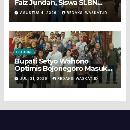
Faiz Jundan, Siswa SLBN
Gunungsari Baureno Masuk
AGUSTUS 4, 2026
REDAKSI WASKAT.ID
LKS Diksus Tingkat Nasional
HEAD LINE
Bupati Setyo Wahono
Optimis Bojonegoro Masuk
Unesco Global Geopark
JULI 31, 2026
REDAKSI WASKAT.ID