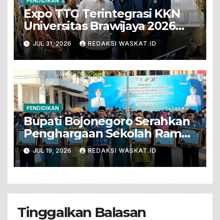
PENDIDIKAN
Expo TTG Terintegrasi KKN
Universitas Brawijaya 2026
Hadirkan Inovasi Peternakan
JUL 31, 2026
REDAKSI WASKAT.ID
Untuk Bojonegoro
PENDIDIKAN
Bupati Bojonegoro Serahkan
Penghargaan Sekolah Ramah
Anak
JUL 19, 2026
REDAKSI WASKAT.ID
Tinggalkan Balasan