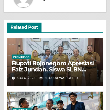
Related Post
PENDIDIKAN
Bupati Bojonegoro Apresiasi
Faiz Jundan, Siswa SLBN
Gunungsari Baureno Masuk
AGU 4, 2026
REDAKSI WASKAT.ID
LKS Diksus Tingkat Nasional