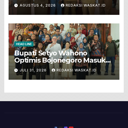
Gunungsari Baureno Masuk
AGUSTUS 4, 2026
REDAKSI WASKAT.ID
LKS Diksus Tingkat Nasional
HEAD LINE
Bupati Setyo Wahono
Optimis Bojonegoro Masuk
Unesco Global Geopark
JULI 31, 2026
REDAKSI WASKAT.ID