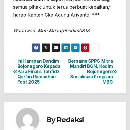
semua pihak untuk terus berbuat kebaikan,’’
harap Kapten Cke Agung Ariyanto.
***
Wartawan: Moh Muad/Pendim0813
Ini Harapan Dandim
Bersama SPPG Mitra
Navigasi
Bojonegoro Kepada
Mandiri BGN, Kodim
Para Finalis Tahfidz
Bojonegoro
pos
Qur’an Ramadhan
Sosialisasi Program
Fest 2025
MBG
By
Redaksi