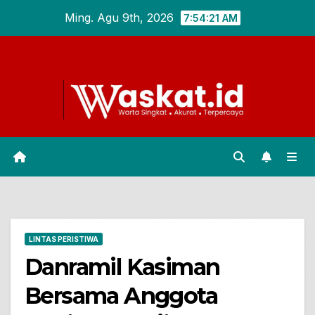
Skip
Ming. Agu 9th, 2026
7:54:22 AM
to
content
LINTAS PERISTIWA
Danramil Kasiman
Bersama Anggota