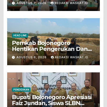
Tunjukkan Bakat Terbaik
AGUSTUS 7, 2026
REDAKSI WASKAT.ID
HEAD LINE
Pemkab Bojonegoro
Hentikan Pengerukan Dan
Penjualan Tanah Dari Lahan
AGUSTUS 6, 2026
REDAKSI WASKAT.ID
Pertanian
PENDIDIKAN
Bupati Bojonegoro Apresiasi
Faiz Jundan, Siswa SLBN