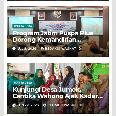
WARTA DESA
Program Jatim Puspa Plus
Dorong Kemandirian
Ekonomi Desa Dengan
JUL 8, 2026
REDAKSI WASKAT.ID
Semangat Kolaborasi
WARTA DESA
Kunjungi Desa Jumok,
Cantika Wahono Ajak Kader
PKK Wujudkan Keluarga
JUN 22, 2026
REDAKSI WASKAT.ID
Sehat Berkualitas