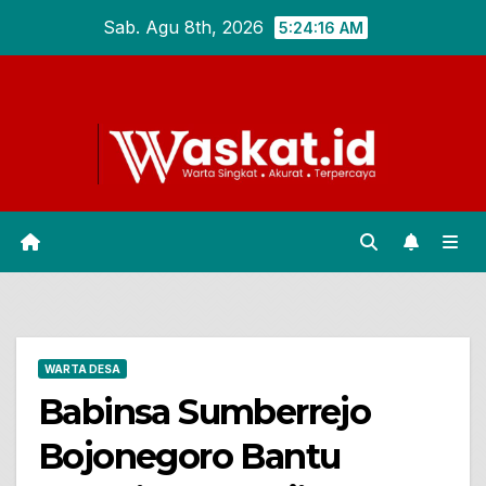
Skip
Sab. Agu 8th, 2026
5:24:17 AM
to
content
WARTA DESA
Babinsa Sumberrejo
Bojonegoro Bantu