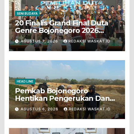
SENI BUDAYA
20 Finalis Grand Final Duta
Genre Bojonegoro 2026
Tunjukkan Bakat Terbaik
AGUSTUS 7, 2026
REDAKSI WASKAT.ID
HEAD LINE
Pemkab Bojonegoro
Hentikan Pengerukan Dan
Penjualan Tanah Dari Lahan
AGUSTUS 6, 2026
REDAKSI WASKAT.ID
Pertanian