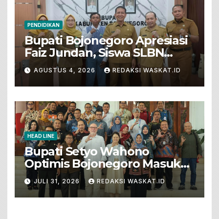
PENDIDIKAN
Bupati Bojonegoro Apresiasi
Faiz Jundan, Siswa SLBN
Gunungsari Baureno Masuk
AGUSTUS 4, 2026
REDAKSI WASKAT.ID
LKS Diksus Tingkat Nasional
HEAD LINE
Bupati Setyo Wahono
Optimis Bojonegoro Masuk
Unesco Global Geopark
JULI 31, 2026
REDAKSI WASKAT.ID