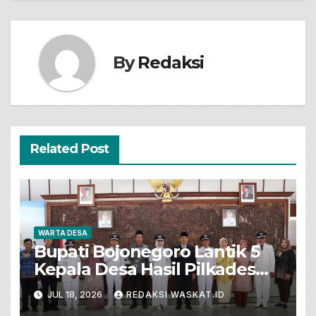
By
Redaksi
Related Post
WARTA DESA
Bupati Bojonegoro Lantik 5
Kepala Desa Hasil Pilkades
Pergantian Antar Waktu
JUL 18, 2026
REDAKSI WASKAT.ID