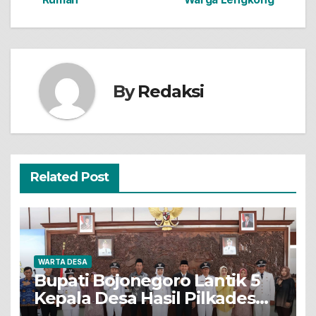
By
Redaksi
Related Post
WARTA DESA
Bupati Bojonegoro Lantik 5
Kepala Desa Hasil Pilkades
Pergantian Antar Waktu