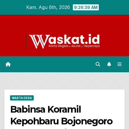
Skip
Kam. Agu 6th, 2026
9:26:40 AM
to
content
WARTA DESA
Babinsa Koramil
Kepohbaru Bojonegoro