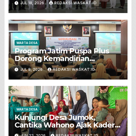
JUL 18, 2026
REDAKSI WASKAT.ID
WARTA DESA
Program Jatim Puspa Plus
Dorong Kemandirian
Ekonomi Desa Dengan
JUL 8, 2026
REDAKSI WASKAT.ID
Semangat Kolaborasi
WARTA DESA
Kunjungi Desa Jumok,
Cantika Wahono Ajak Kader
PKK Wujudkan Keluarga
JUN 22, 2026
REDAKSI WASKAT.ID