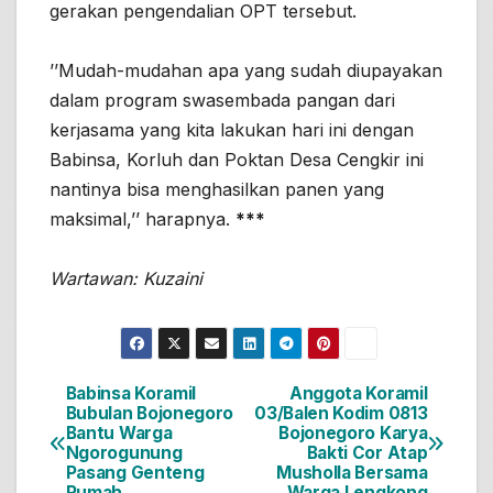
gerakan pengendalian OPT tersebut.
’’Mudah-mudahan apa yang sudah diupayakan
dalam program swasembada pangan dari
kerjasama yang kita lakukan hari ini dengan
Babinsa, Korluh dan Poktan Desa Cengkir ini
nantinya bisa menghasilkan panen yang
maksimal,’’ harapnya.
***
Wartawan: Kuzaini
Babinsa Koramil
Anggota Koramil
Navigasi
Bubulan Bojonegoro
03/Balen Kodim 0813
Bantu Warga
Bojonegoro Karya
pos
Ngorogunung
Bakti Cor Atap
Pasang Genteng
Musholla Bersama
Rumah
Warga Lengkong