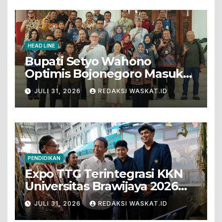
HEAD LINE
Bupati Setyo Wahono
Optimis Bojonegoro Masuk
Unesco Global Geopark
JULI 31, 2026
REDAKSI WASKAT.ID
PENDIDIKAN
Expo TTG Terintegrasi KKN
Universitas Brawijaya 2026
Hadirkan Inovasi Peternakan
JULI 31, 2026
REDAKSI WASKAT.ID
Untuk Bojonegoro