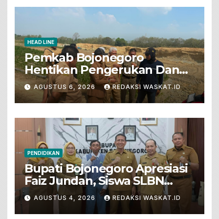
HEAD LINE
Pemkab Bojonegoro
Hentikan Pengerukan Dan
Penjualan Tanah Dari Lahan
AGUSTUS 6, 2026
REDAKSI WASKAT.ID
Pertanian
PENDIDIKAN
Bupati Bojonegoro Apresiasi
Faiz Jundan, Siswa SLBN
Gunungsari Baureno Masuk
AGUSTUS 4, 2026
REDAKSI WASKAT.ID
LKS Diksus Tingkat Nasional