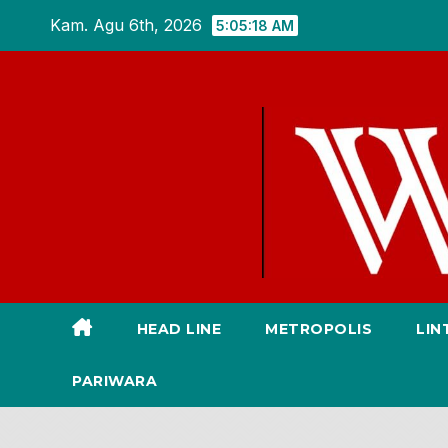
Skip
Kam. Agu 6th, 2026
5:05:19 AM
to
content
HEAD LINE
METROPOLIS
LIN
PARIWARA