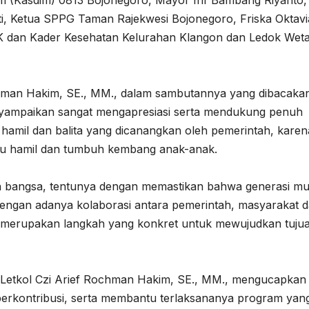
dim (Kasdim) 0813 Bojonegoro, Mayor Inf Bambang Riyanto,
, Ketua SPPG Taman Rajekwesi Bojonegoro, Friska Oktavi
PKK dan Kader Kesehatan Kelurahan Klangon dan Ledok Wet
chman Hakim, SE., MM., dalam sambutannya yang dibacaka
yampaikan sangat mengapresiasi serta mendukung penuh
 hamil dan balita yang dicanangkan oleh pemerintah, karen
bu hamil dan tumbuh kembang anak-anak.
an bangsa, tentunya dengan memastikan bahwa generasi m
Dengan adanya kolaborasi antara pemerintah, masyarakat 
ni merupakan langkah yang konkret untuk mewujudkan tuju
 Letkol Czi Arief Rochman Hakim, SE., MM., mengucapkan
berkontribusi, serta membantu terlaksananya program yan