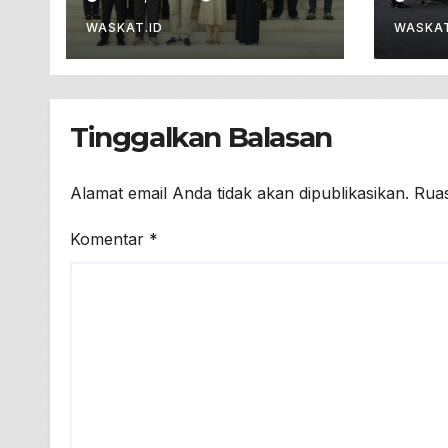
Unesco Global
Jaba
Geopark
Baru
WASKAT.ID
WASKAT
Tinggalkan Balasan
Alamat email Anda tidak akan dipublikasikan.
Ruas
Komentar
*