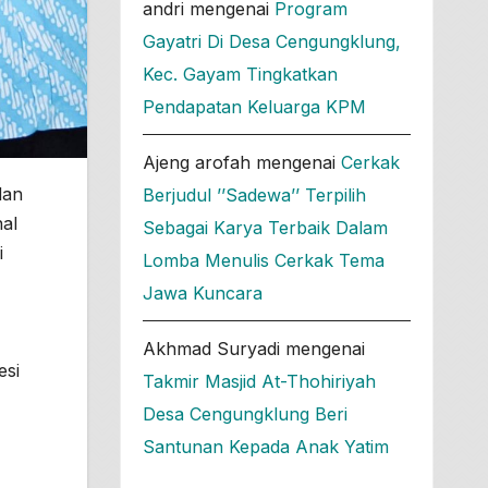
andri
mengenai
Program
Gayatri Di Desa Cengungklung,
Kec. Gayam Tingkatkan
Pendapatan Keluarga KPM
Ajeng arofah
mengenai
Cerkak
dan
Berjudul ’’Sadewa’’ Terpilih
al
Sebagai Karya Terbaik Dalam
i
Lomba Menulis Cerkak Tema
Jawa Kuncara
Akhmad Suryadi
mengenai
esi
Takmir Masjid At-Thohiriyah
Desa Cengungklung Beri
Santunan Kepada Anak Yatim