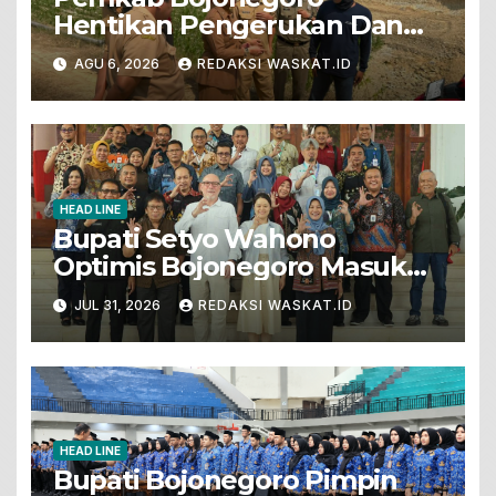
Hentikan Pengerukan Dan
Penjualan Tanah Dari Lahan
AGU 6, 2026
REDAKSI WASKAT.ID
Pertanian
HEAD LINE
Bupati Setyo Wahono
Optimis Bojonegoro Masuk
Unesco Global Geopark
JUL 31, 2026
REDAKSI WASKAT.ID
HEAD LINE
Bupati Bojonegoro Pimpin