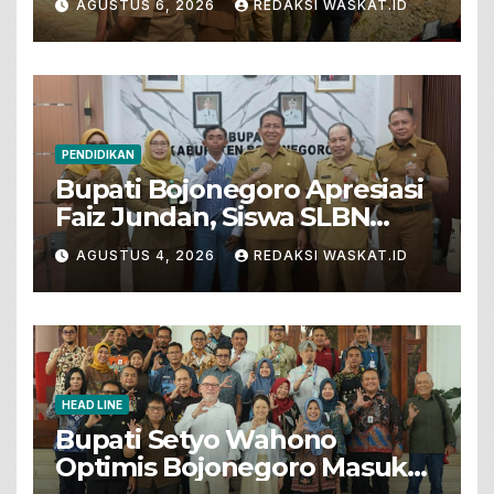
AGUSTUS 6, 2026
REDAKSI WASKAT.ID
Pertanian
PENDIDIKAN
Bupati Bojonegoro Apresiasi
Faiz Jundan, Siswa SLBN
Gunungsari Baureno Masuk
AGUSTUS 4, 2026
REDAKSI WASKAT.ID
LKS Diksus Tingkat Nasional
HEAD LINE
Bupati Setyo Wahono
Optimis Bojonegoro Masuk