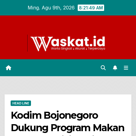
Skip
Ming. Agu 9th, 2026
8:21:50 AM
to
content
HEAD LINE
Kodim Bojonegoro
Dukung Program Makan