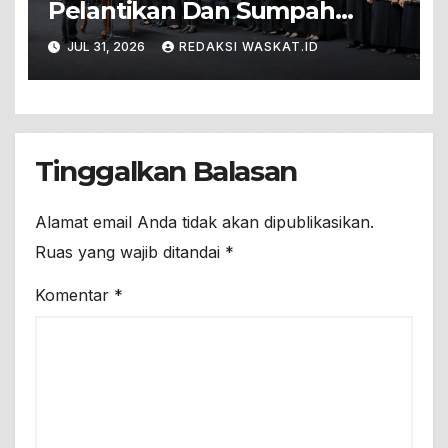
Pelantikan Dan Sumpah
Jabatan 571 PNS Baru. Ini
JUL 31, 2026
REDAKSI WASKAT.ID
Pesannya!
Tinggalkan Balasan
Alamat email Anda tidak akan dipublikasikan.
Ruas yang wajib ditandai
*
Komentar
*