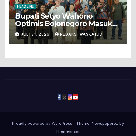
HEAD LINE
Bupati Setyo Wahono
Optimis Bojonegoro Masuk
Unesco Global Geopark
JULI 31, 2026
REDAKSI WASKAT.ID
Proudly powered by WordPress
|
Theme: Newspaperex by
Themeansar
.