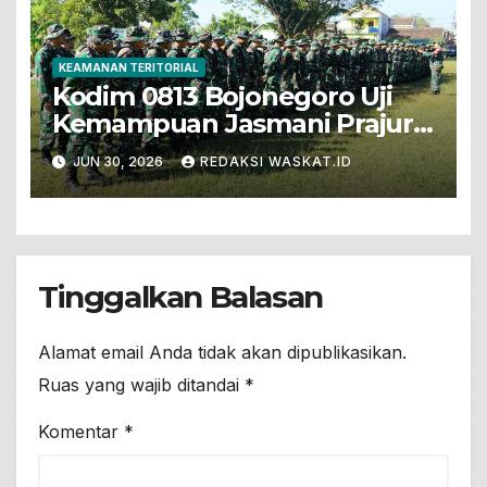
KEAMANAN TERITORIAL
Kodim 0813 Bojonegoro Uji
Kemampuan Jasmani Prajurit
Dengan PSJM Sistem Blok
JUN 30, 2026
REDAKSI WASKAT.ID
Tinggalkan Balasan
Alamat email Anda tidak akan dipublikasikan.
Ruas yang wajib ditandai
*
Komentar
*