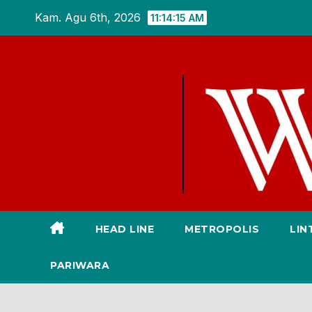
Skip
Kam. Agu 6th, 2026
11:14:16 AM
to
content
HEAD LINE
METROPOLIS
LIN
PARIWARA