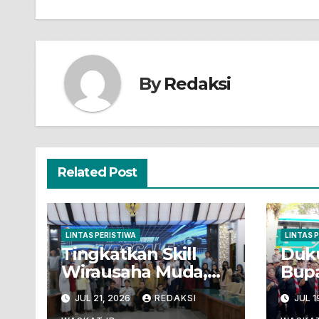
By
Redaksi
Related Post
LINTAS PERISTIWA
LINTAS 
Tingkatkan Skill
Duk
Wirausaha Muda,
Bupa
Dinpora Bojonegoro
Bera
JUL 21, 2026
REDAKSI
JUL 1
Gelar Workshop
Mab