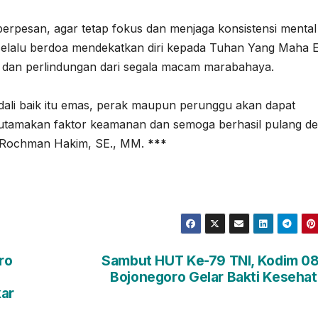
erpesan, agar tetap fokus dan menjaga konsistensi mental
a selalu berdoa mendekatkan diri kepada Tuhan Yang Maha 
n dan perlindungan dari segala macam marabahaya.
edali baik itu emas, perak maupun perunggu akan dapat
, utamakan faktor keamanan dan semoga berhasil pulang d
f Rochman Hakim, SE., MM.
***
ro
Sambut HUT Ke-79 TNI, Kodim 0
Bojonegoro Gelar Bakti Keseha
ar