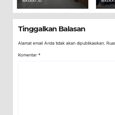
Produksi Video
Ikut
WASKAT.ID
WASKAT
Promosi Berbasis
Kepa
Ponsel
Tinggalkan Balasan
Alamat email Anda tidak akan dipublikasikan.
Ruas
Komentar
*