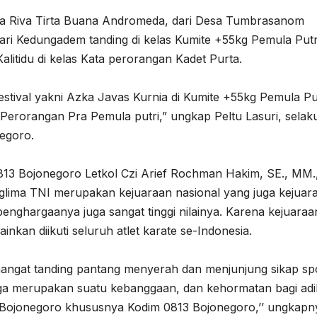
ada Riva Tirta Buana Andromeda, dari Desa Tumbrasanom
ri Kedungadem tanding di kelas Kumite +55kg Pemula Put
itidu di kelas Kata perorangan Kadet Purta.
 festival yakni Azka Javas Kurnia di Kumite +55kg Pemula P
Perorangan Pra Pemula putri,” ungkap Peltu Lasuri, selak
egoro.
0813 Bojonegoro Letkol Czi Arief Rochman Hakim, SE., MM.
lima TNI merupakan kejuaraan nasional yang juga kejuar
 penghargaanya juga sangat tinggi nilainya. Karena kejuaraan
ainkan diikuti seluruh atlet karate se-Indonesia.
mangat tanding pantang menyerah dan menjunjung sikap spo
juga merupakan suatu kebanggaan, dan kehormatan bagi adi
Bojonegoro khususnya Kodim 0813 Bojonegoro,’’ ungkapn