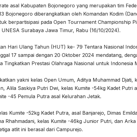
rate asal Kabupaten Bojonegoro yang merupakan tim Fede
813 Bojonegoro diberangkatkan oleh Komandan Kodim (Dan
tuk berpartisipasi pada Open Tournament Championship Pi
al UNESA Surabaya Jawa Timur, Rabu (16/10/2024).
an Hari Ulang Tahun (HUT) ke- 79 Tentara Nasional Indo
anggal 17 sampai dengan 20 Oktober 2024 mendatang, deng
Tingkatkan Prestasi Olahraga Nasional untuk Indonesia M
gkatkan yakni kelas Open Umum, Aditya Muhammad Djati, k
 Alila Saskiya Putri Dwi, kelas Kumite -54kg Kadet Putri a
te -45 Pemula Putra asal Kelurahan Jetak.
s Kumite -52kg Kadet Putra, asal Banjarejo, Dimas Emild
na Rhahmadani, kelas Kumite -46kg Junior Putri, dan Arka
iga atlit ini berasal dari Campurejo.