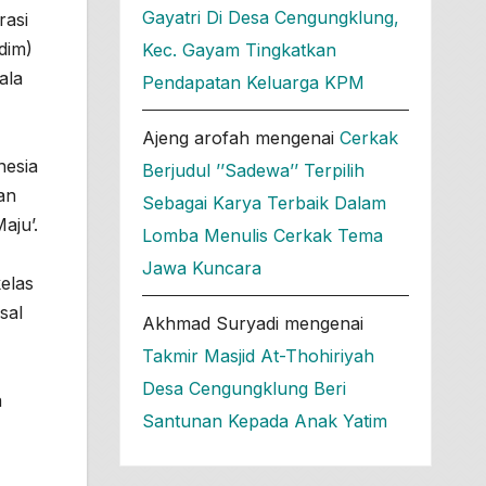
Gayatri Di Desa Cengungklung,
rasi
dim)
Kec. Gayam Tingkatkan
ala
Pendapatan Keluarga KPM
Ajeng arofah
mengenai
Cerkak
nesia
Berjudul ’’Sadewa’’ Terpilih
an
Sebagai Karya Terbaik Dalam
aju’.
Lomba Menulis Cerkak Tema
Jawa Kuncara
elas
sal
Akhmad Suryadi
mengenai
Takmir Masjid At-Thohiriyah
Desa Cengungklung Beri
a
Santunan Kepada Anak Yatim