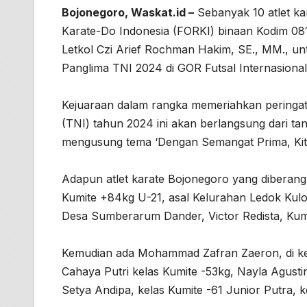
Bojonegoro, Waskat.id –
Sebanyak 10 atlet ka
Karate-Do Indonesia (FORKI) binaan Kodim 0
Letkol Czi Arief Rochman Hakim, SE., MM., un
Panglima TNI 2024 di GOR Futsal Internasion
Kejuaraan dalam rangka memeriahkan peringat
(TNI) tahun 2024 ini akan berlangsung dari t
mengusung tema ‘Dengan Semangat Prima, Kita 
Adapun atlet karate Bojonegoro yang diberan
Kumite +84kg U-21, asal Kelurahan Ledok Kulon,
Desa Sumberarum Dander, Victor Redista, Kumi
Kemudian ada Mohammad Zafran Zaeron, di kela
Cahaya Putri kelas Kumite -53kg, Nayla Agusti
Setya Andipa, kelas Kumite -61 Junior Putra, ket