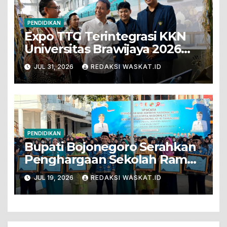
PENDIDIKAN
Expo TTG Terintegrasi KKN
Universitas Brawijaya 2026
Hadirkan Inovasi Peternakan
JUL 31, 2026
REDAKSI WASKAT.ID
Untuk Bojonegoro
PENDIDIKAN
Bupati Bojonegoro Serahkan
Penghargaan Sekolah Ramah
Anak
JUL 19, 2026
REDAKSI WASKAT.ID