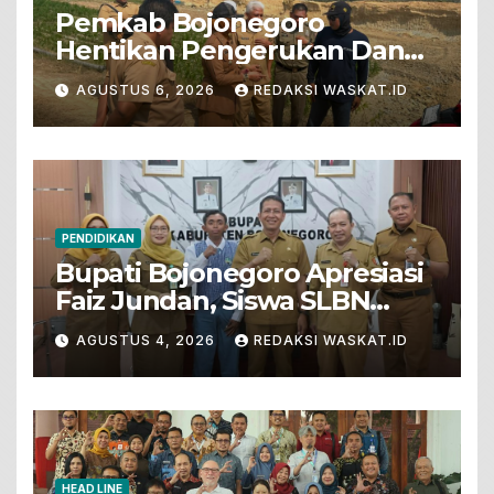
Pemkab Bojonegoro
Hentikan Pengerukan Dan
Penjualan Tanah Dari Lahan
AGUSTUS 6, 2026
REDAKSI WASKAT.ID
Pertanian
PENDIDIKAN
Bupati Bojonegoro Apresiasi
Faiz Jundan, Siswa SLBN
Gunungsari Baureno Masuk
AGUSTUS 4, 2026
REDAKSI WASKAT.ID
LKS Diksus Tingkat Nasional
HEAD LINE