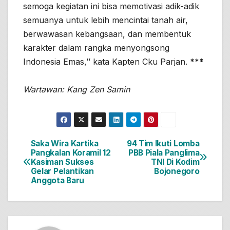
semoga kegiatan ini bisa memotivasi adik-adik
semuanya untuk lebih mencintai tanah air,
berwawasan kebangsaan, dan membentuk
karakter dalam rangka menyongsong
Indonesia Emas,’’ kata Kapten Cku Parjan.
***
Wartawan: Kang Zen Samin
Saka Wira Kartika
94 Tim Ikuti Lomba
Navigasi
Pangkalan Koramil 12
PBB Piala Panglima
Kasiman Sukses
TNI Di Kodim
pos
Gelar Pelantikan
Bojonegoro
Anggota Baru