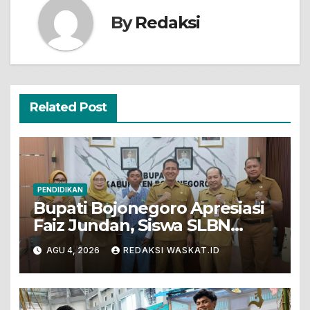
By
Redaksi
Related Post
PENDIDIKAN
Bupati Bojonegoro Apresiasi
Faiz Jundan, Siswa SLBN
Gunungsari Baureno Masuk
AGU 4, 2026
REDAKSI WASKAT.ID
LKS Diksus Tingkat Nasional