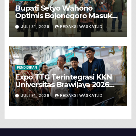
Bupati Setyo Wahono
Optimis Bojonegoro Masuk
Unesco Global Geopark
JULI 31, 2026
REDAKSI WASKAT.ID
PENDIDIKAN
Expo TTG Terintegrasi KKN
Universitas Brawijaya 2026
Hadirkan Inovasi Peternakan
JULI 31, 2026
REDAKSI WASKAT.ID
Untuk Bojonegoro