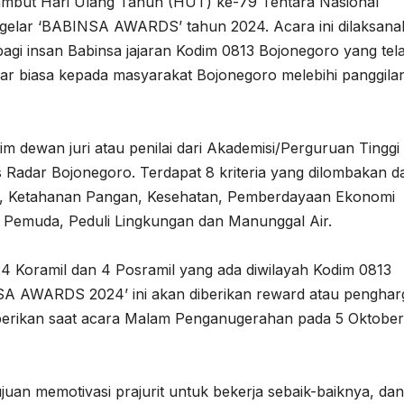
mbut Hari Ulang Tahun (HUT) ke-79 Tentara Nasional
gelar ‘BABINSA AWARDS’ tahun 2024. Acara ini dilaksan
gi insan Babinsa jajaran Kodim 0813 Bojonegoro yang tel
uar biasa kepada masyarakat Bojonegoro melebihi panggila
im dewan juri atau penilai dari Akademisi/Perguruan Tinggi 
 Radar Bojonegoro. Terdapat 8 kriteria yang dilombakan d
l, Ketahanan Pangan, Kesehatan, Pemberdayaan Ekonomi
 Pemuda, Peduli Lingkungan dan Manunggal Air.
 24 Koramil dan 4 Posramil yang ada diwilayah Kodim 0813
A AWARDS 2024’ ini akan diberikan reward atau pengha
berikan saat acara Malam Penganugerahan pada 5 Oktober
juan memotivasi prajurit untuk bekerja sebaik-baiknya, dan