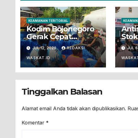
KEAMANAN TERITORIAL
KEAMANA
Kodim Bojonegoro
Antis
Gerak Cepat
Stok
Salurkan 16 Ribu
Jaja
JUL 12, 2026
REDAKSI
JUL 6
Liter Air Bersih
Bojo
Untuk Warga
Bakt
WASKAT.ID
WASKAT
Terdampak
Dar
Kekeringan
Tinggalkan Balasan
Alamat email Anda tidak akan dipublikasikan.
Ruas
Komentar
*