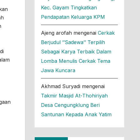
Kec. Gayam Tingkatkan
akan
Pendapatan Keluarga KPM
ah
n
Ajeng arofah
mengenai
Cerkak
Berjudul ’’Sadewa’’ Terpilih
di
Sebagai Karya Terbaik Dalam
alam
Lomba Menulis Cerkak Tema
Jawa Kuncara
Akhmad Suryadi
mengenai
Takmir Masjid At-Thohiriyah
rgaan
Desa Cengungklung Beri
Santunan Kepada Anak Yatim