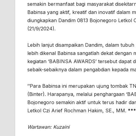
semakin bermanfaat bagi masyarakat disekitarn
Babinsa yang aktif, kreatif dan inovatif dalam
diungkapkan Dandim 0813 Bojonegoro Letkol Cz
(21/9/2024).
Lebih lanjut disampaikan Dandim, dalam tubuh
lebih dikenal Babinsa sangatlah dekat dengan 
kegiatan ‘BABINSA AWARDS’ tersebut dapat dija
sebaik-sebaiknya dalam pengabdian kepada ma
’’Para Babinsa ini merupakan ujung tombak T
(Binter). Harapanya, melalui penghargaan ‘BA
Bojonegoro semakin aktif untuk terus hadir dan
Letkol Czi Arief Rochman Hakim, SE., MM.
***
Wartawan: Kuzaini