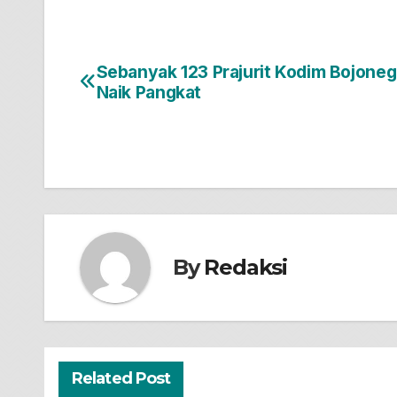
Sebanyak 123 Prajurit Kodim Bojone
Navigasi
Naik Pangkat
pos
By
Redaksi
Related Post