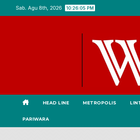
Skip
Sab. Agu 8th, 2026
10:26:06 PM
to
content
HEAD LINE
METROPOLIS
LIN
PARIWARA