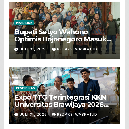
HEAD LINE
Bupati Setyo Wahono
Optimis Bojonegoro Masuk
Unesco Global Geopark
JULI 31, 2026
REDAKSI WASKAT.ID
PENDIDIKAN
Expo TTG Terintegrasi KKN
Universitas Brawijaya 2026
Hadirkan Inovasi Peternakan
JULI 31, 2026
REDAKSI WASKAT.ID
Untuk Bojonegoro