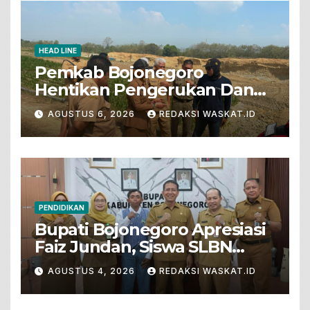
HEAD LINE
Pemkab Bojonegoro
Hentikan Pengerukan Dan
Penjualan Tanah Dari Lahan
AGUSTUS 6, 2026
REDAKSI WASKAT.ID
Pertanian
PENDIDIKAN
Bupati Bojonegoro Apresiasi
Faiz Jundan, Siswa SLBN
Gunungsari Baureno Masuk
AGUSTUS 4, 2026
REDAKSI WASKAT.ID
LKS Diksus Tingkat Nasional