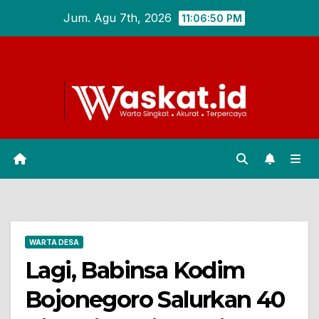
Skip
Jum. Agu 7th, 2026
11:06:51 PM
to
content
WARTA DESA
Lagi, Babinsa Kodim
Bojonegoro Salurkan 40