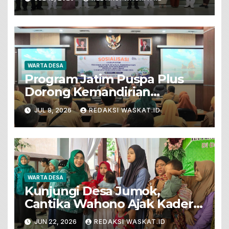
WARTA DESA
Program Jatim Puspa Plus
Dorong Kemandirian
Ekonomi Desa Dengan
JUL 8, 2026
REDAKSI WASKAT.ID
Semangat Kolaborasi
WARTA DESA
Kunjungi Desa Jumok,
Cantika Wahono Ajak Kader
PKK Wujudkan Keluarga
JUN 22, 2026
REDAKSI WASKAT.ID