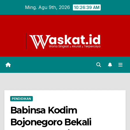
Skip
Ming. Agu 9th, 2026
10:26:40 AM
to
content
PENDIDIKAN
Babinsa Kodim
Bojonegoro Bekali