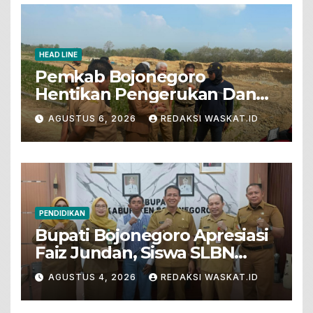
HEAD LINE
Pemkab Bojonegoro
Hentikan Pengerukan Dan
Penjualan Tanah Dari Lahan
AGUSTUS 6, 2026
REDAKSI WASKAT.ID
Pertanian
PENDIDIKAN
Bupati Bojonegoro Apresiasi
Faiz Jundan, Siswa SLBN
Gunungsari Baureno Masuk
AGUSTUS 4, 2026
REDAKSI WASKAT.ID
LKS Diksus Tingkat Nasional