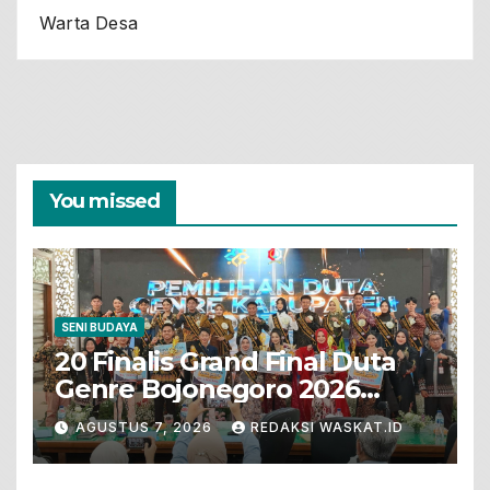
Warta Desa
You missed
SENI BUDAYA
20 Finalis Grand Final Duta
Genre Bojonegoro 2026
Tunjukkan Bakat Terbaik
AGUSTUS 7, 2026
REDAKSI WASKAT.ID