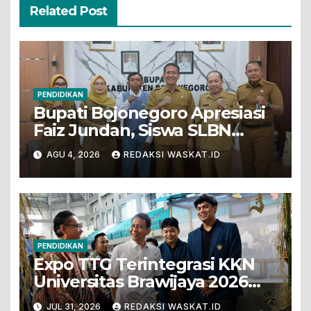
Related Post
PENDIDIKAN
Bupati Bojonegoro Apresiasi
Faiz Jundan, Siswa SLBN
Gunungsari Baureno Masuk
AGU 4, 2026
REDAKSI WASKAT.ID
LKS Diksus Tingkat Nasional
PENDIDIKAN
Expo TTG Terintegrasi KKN
Universitas Brawijaya 2026
Hadirkan Inovasi Peternakan
JUL 31, 2026
REDAKSI WASKAT.ID