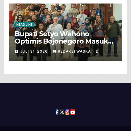
HEAD LINE
Bupati Setyo Wahono
Optimis Bojonegoro Masuk
Unesco Global Geopark
JULI 31, 2026
REDAKSI WASKAT.ID