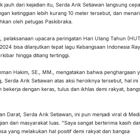
ak jauh dari kejadian itu, Serda Arik Setiawan langsung cepa
ngan ketinggian lebih kurang 10 meter tersebut, dan menar
hkan oleh petugas Paskibraka.
ut, pelaksanaan upacara peringatan Hari Ulang Tahun (HUT
024 bisa dilanjutkan tepat lagu Kebangsaan Indonesia Ra
ibar hingga ditiang tertinggi.
ochman Hakim, SE., MM., mengatakan bahwa penghargaan 
Serda Arik Setiawan atas aksi heroiknya tersebut, hal ini
 bekerja dengan keras, tulus dan ikhlas demi rakyat, bang
n Darat, Serda Arik Setiawan, ini pun menjadi viral di Med
n dari masyarakat luas. ’’Saya sangat berterima kasih da
insa yang melakukan hal positif demi rakyat dan bangsa