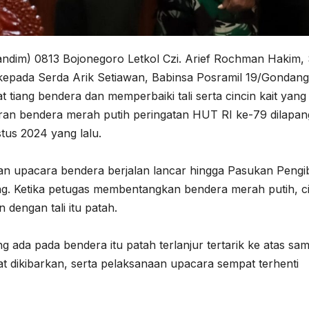
dim) 0813 Bojonegoro Letkol Czi. Arief Rochman Hakim, 
epada Serda Arik Setiawan, Babinsa Posramil 19/Gondang
 tiang bendera dan memperbaiki tali serta cincin kait yang
ran bendera merah putih peringatan HUT RI ke-79 dilapa
us 2024 yang lalu.
an upacara bendera berjalan lancar hingga Pasukan Pengi
ng. Ketika petugas membentangkan bendera merah putih, c
 dengan tali itu patah.
g ada pada bendera itu patah terlanjur tertarik ke atas sa
at dikibarkan, serta pelaksanaan upacara sempat terhenti