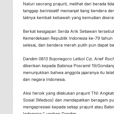
Naluri seorang prajurit, melihat dan berada tid
tanggap berinisiatif memanjat tiang bendera de
talinya kembali kebawah yang kemudian disera
Berkat kesigapan Serda Arik Setiawan terseb
Kemerdekaan Republik Indonesia ke-79 tahun 2
selesai, dan bendera merah putih pun dapat berk
Dandim 0813 Bojonegoro Letkol Czi. Arief R
diberikan kepada Babinsa Posramil 19/Gondang, 
menunjukkan bahwa anggota jajaranya itu telah
dan negara Indonesia.
Aksi heroik yang dilakukan prajurit TNI Angkata
Sosial (Medsos) dan mendapatkan beragam pujia
mengapresiasi kepada setiap prajurit atau Bab
Indonesia,’’ ungkap Dandim.