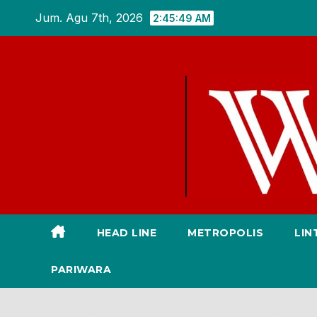
Skip
Jum. Agu 7th, 2026
2:45:50 AM
to
content
HEAD LINE
METROPOLIS
LIN
PARIWARA