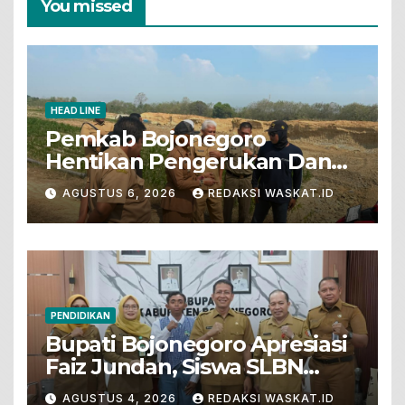
You missed
HEAD LINE
Pemkab Bojonegoro
Hentikan Pengerukan Dan
Penjualan Tanah Dari Lahan
AGUSTUS 6, 2026
REDAKSI WASKAT.ID
Pertanian
PENDIDIKAN
Bupati Bojonegoro Apresiasi
Faiz Jundan, Siswa SLBN
Gunungsari Baureno Masuk
AGUSTUS 4, 2026
REDAKSI WASKAT.ID