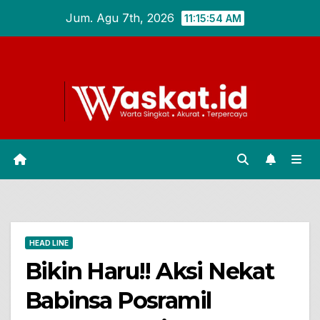
Skip
Jum. Agu 7th, 2026
11:15:55 AM
to
content
HEAD LINE
Bikin Haru!! Aksi Nekat
Babinsa Posramil