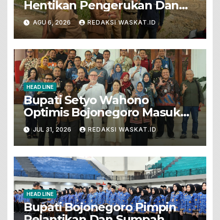
Hentikan Pengerukan Dan
Penjualan Tanah Dari Lahan
AGU 6, 2026
REDAKSI WASKAT.ID
Pertanian
HEAD LINE
Bupati Setyo Wahono
Optimis Bojonegoro Masuk
Unesco Global Geopark
JUL 31, 2026
REDAKSI WASKAT.ID
HEAD LINE
Bupati Bojonegoro Pimpin
Pelantikan Dan Sumpah