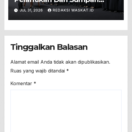
Jabatan 571 PNS Baru. Ini
JUL 31, 2026
REDAKSI WASKAT.ID
Pesannya!
Tinggalkan Balasan
Alamat email Anda tidak akan dipublikasikan.
Ruas yang wajib ditandai
*
Komentar
*