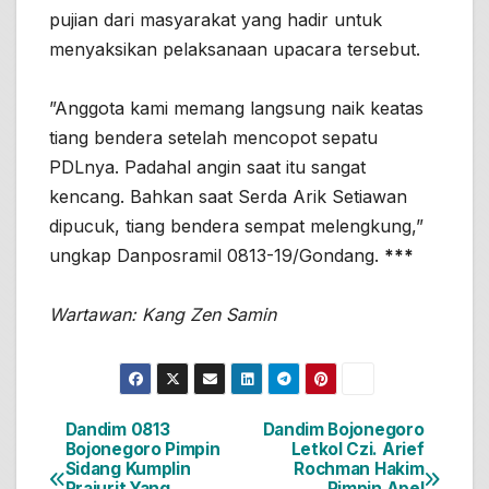
pujian dari masyarakat yang hadir untuk
menyaksikan pelaksanaan upacara tersebut.
”Anggota kami memang langsung naik keatas
tiang bendera setelah mencopot sepatu
PDLnya. Padahal angin saat itu sangat
kencang. Bahkan saat Serda Arik Setiawan
dipucuk, tiang bendera sempat melengkung,”
ungkap Danposramil 0813-19/Gondang.
***
Wartawan: Kang Zen Samin
Dandim 0813
Dandim Bojonegoro
Navigasi
Bojonegoro Pimpin
Letkol Czi. Arief
Sidang Kumplin
Rochman Hakim
pos
Prajurit Yang
Pimpin Apel