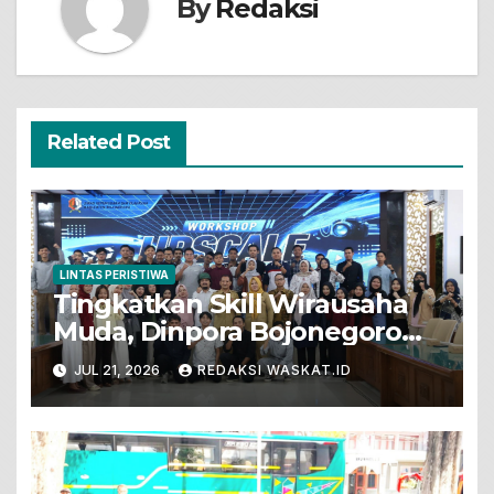
By
Redaksi
Related Post
LINTAS PERISTIWA
Tingkatkan Skill Wirausaha
Muda, Dinpora Bojonegoro
Gelar Workshop Produksi
JUL 21, 2026
REDAKSI WASKAT.ID
Video Promosi Berbasis
Ponsel