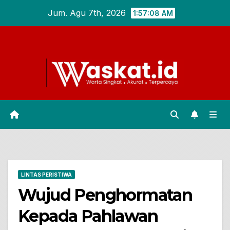
Skip
Jum. Agu 7th, 2026
1:57:09 AM
to
content
LINTAS PERISTIWA
Wujud Penghormatan
Kepada Pahlawan