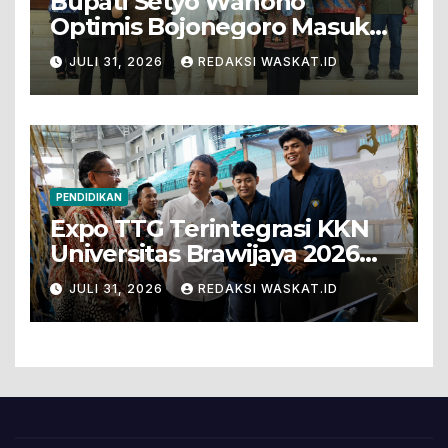
Bupati Setyo Wahono
Optimis Bojonegoro Masuk
Unesco Global Geopark
JULI 31, 2026
REDAKSI WASKAT.ID
PENDIDIKAN
Expo TTG Terintegrasi KKN
Universitas Brawijaya 2026
Hadirkan Inovasi Peternakan
JULI 31, 2026
REDAKSI WASKAT.ID
Untuk Bojonegoro