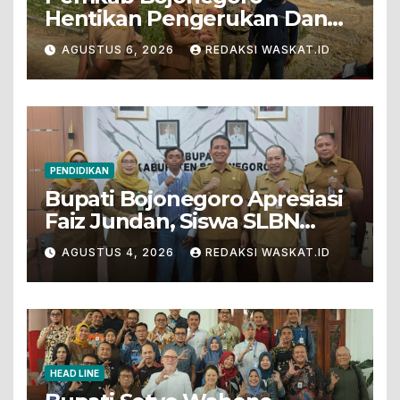
Hentikan Pengerukan Dan
Penjualan Tanah Dari Lahan
AGUSTUS 6, 2026
REDAKSI WASKAT.ID
Pertanian
PENDIDIKAN
Bupati Bojonegoro Apresiasi
Faiz Jundan, Siswa SLBN
Gunungsari Baureno Masuk
AGUSTUS 4, 2026
REDAKSI WASKAT.ID
LKS Diksus Tingkat Nasional
HEAD LINE