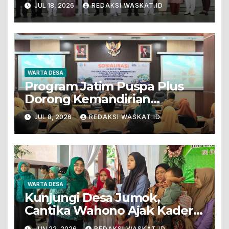
JUL 18, 2026
REDAKSI WASKAT.ID
WARTA DESA
Program Jatim Puspa Plus
Dorong Kemandirian
Ekonomi Desa Dengan
JUL 8, 2026
REDAKSI WASKAT.ID
Semangat Kolaborasi
WARTA DESA
Kunjungi Desa Jumok,
Cantika Wahono Ajak Kader
PKK Wujudkan Keluarga
JUN 22, 2026
REDAKSI WASKAT.ID