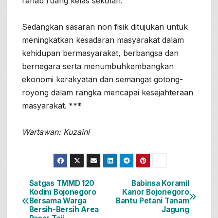
rehab ruang kelas sekolah.
Sedangkan sasaran non fisik ditujukan untuk
meningkatkan kesadaran masyarakat dalam
kehidupan bermasyarakat, berbangsa dan
bernegara serta menumbuhkembangkan
ekonomi kerakyatan dan semangat gotong-
royong dalam rangka mencapai kesejahteraan
masyarakat.
***
Wartawan: Kuzaini
Satgas TMMD 120
Babinsa Koramil
Navigasi
Kodim Bojonegoro
Kanor Bojonegoro
Bersama Warga
Bantu Petani Tanam
pos
Bersih-Bersih Area
Jagung