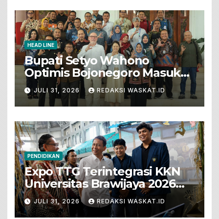
HEAD LINE
Bupati Setyo Wahono
Optimis Bojonegoro Masuk
Unesco Global Geopark
JULI 31, 2026
REDAKSI WASKAT.ID
PENDIDIKAN
Expo TTG Terintegrasi KKN
Universitas Brawijaya 2026
Hadirkan Inovasi Peternakan
JULI 31, 2026
REDAKSI WASKAT.ID
Untuk Bojonegoro