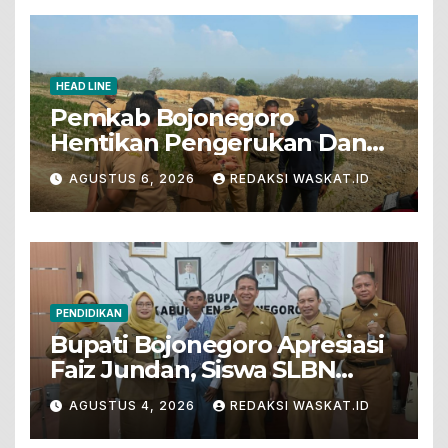
HEAD LINE
Pemkab Bojonegoro
Hentikan Pengerukan Dan
Penjualan Tanah Dari Lahan
AGUSTUS 6, 2026
REDAKSI WASKAT.ID
Pertanian
PENDIDIKAN
Bupati Bojonegoro Apresiasi
Faiz Jundan, Siswa SLBN
Gunungsari Baureno Masuk
AGUSTUS 4, 2026
REDAKSI WASKAT.ID
LKS Diksus Tingkat Nasional