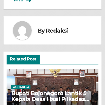
Pasar Taji
By
Redaksi
Related Post
WARTA DESA
Bupati Bojonegoro Lantik 5
Kepala Desa Hasil Pilkades
Pergantian Antar Waktu