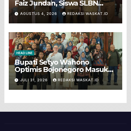
Faiz Jundan, Siswa SLBN
Gunungsari Baureno Masuk
AGUSTUS 4, 2026
REDAKSI WASKAT.ID
LKS Diksus Tingkat Nasional
HEAD LINE
Bupati Setyo Wahono
Optimis Bojonegoro Masuk
Unesco Global Geopark
JULI 31, 2026
REDAKSI WASKAT.ID