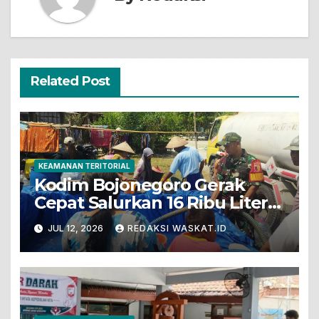
Related Post
KEAMANAN TERITORIAL
Kodim Bojonegoro Gerak
Cepat Salurkan 16 Ribu Liter
Air Bersih Untuk Warga
JUL 12, 2026
REDAKSI WASKAT.ID
Terdampak Kekeringan