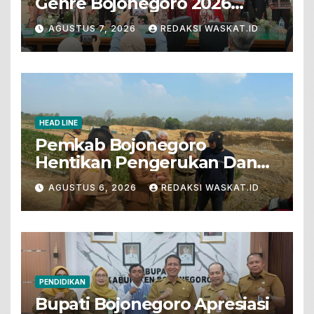
Genre Bojonegoro 2026
Tunjukkan Bakat Terbaik
AGUSTUS 7, 2026
REDAKSI WASKAT.ID
HEAD LINE
Pemkab Bojonegoro
Hentikan Pengerukan Dan
Penjualan Tanah Dari Lahan
AGUSTUS 6, 2026
REDAKSI WASKAT.ID
Pertanian
PENDIDIKAN
Bupati Bojonegoro Apresiasi