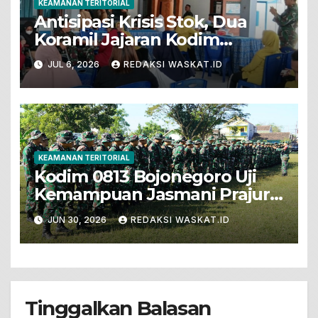
KEAMANAN TERITORIAL
Antisipasi Krisis Stok, Dua
Koramil Jajaran Kodim
Bojonegoro Gelar Bakti Sosial
JUL 6, 2026
REDAKSI WASKAT.ID
Donor Darah
KEAMANAN TERITORIAL
Kodim 0813 Bojonegoro Uji
Kemampuan Jasmani Prajurit
Dengan PSJM Sistem Blok
JUN 30, 2026
REDAKSI WASKAT.ID
Tinggalkan Balasan