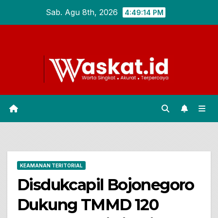
Skip
Sab. Agu 8th, 2026
4:49:14 PM
to
content
KEAMANAN TERITORIAL
Disdukcapil Bojonegoro
Dukung TMMD 120