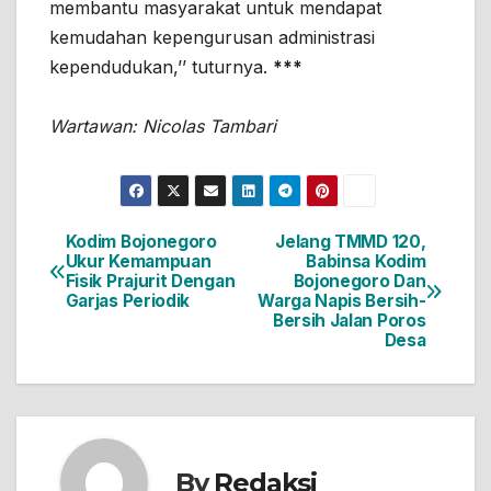
membantu masyarakat untuk mendapat
kemudahan kepengurusan administrasi
kependudukan,’’ tuturnya.
***
Wartawan: Nicolas Tambari
Kodim Bojonegoro
Jelang TMMD 120,
Navigasi
Ukur Kemampuan
Babinsa Kodim
Fisik Prajurit Dengan
Bojonegoro Dan
pos
Garjas Periodik
Warga Napis Bersih-
Bersih Jalan Poros
Desa
By
Redaksi