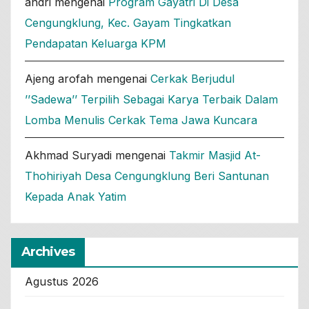
andri
mengenai
Program Gayatri Di Desa
Cengungklung, Kec. Gayam Tingkatkan
Pendapatan Keluarga KPM
Ajeng arofah
mengenai
Cerkak Berjudul
’’Sadewa’’ Terpilih Sebagai Karya Terbaik Dalam
Lomba Menulis Cerkak Tema Jawa Kuncara
Akhmad Suryadi
mengenai
Takmir Masjid At-
Thohiriyah Desa Cengungklung Beri Santunan
Kepada Anak Yatim
Archives
Agustus 2026