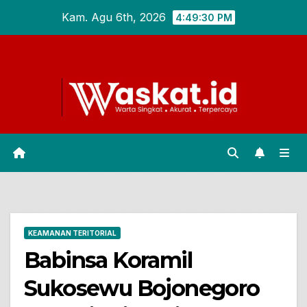
Skip
Kam. Agu 6th, 2026
4:49:31 PM
to
content
KEAMANAN TERITORIAL
Babinsa Koramil
Sukosewu Bojonegoro