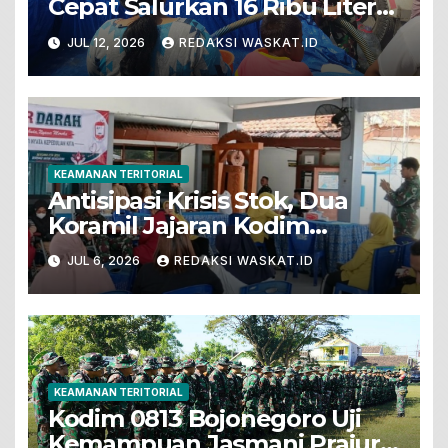
Cepat Salurkan 16 Ribu Liter
Air Bersih Untuk Warga
JUL 12, 2026
REDAKSI WASKAT.ID
Terdampak Kekeringan
KEAMANAN TERITORIAL
Antisipasi Krisis Stok, Dua
Koramil Jajaran Kodim
Bojonegoro Gelar Bakti Sosial
JUL 6, 2026
REDAKSI WASKAT.ID
Donor Darah
KEAMANAN TERITORIAL
Kodim 0813 Bojonegoro Uji
Kemampuan Jasmani Prajurit