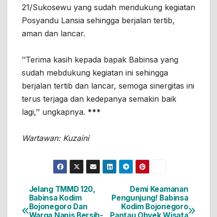
21/Sukosewu yang sudah mendukung kegiatan
Posyandu Lansia sehingga berjalan tertib,
aman dan lancar.
’’Terima kasih kepada bapak Babinsa yang
sudah mebdukung kegiatan ini sehingga
berjalan tertib dan lancar, semoga sinergitas ini
terus terjaga dan kedepanya semakin baik
lagi,’’ ungkapnya.
***
Wartawan: Kuzaini
Jelang TMMD 120,
Demi Keamanan
Navigasi
Babinsa Kodim
Pengunjung! Babinsa
Bojonegoro Dan
Kodim Bojonegoro
pos
Warga Napis Bersih-
Pantau Obyek Wisata