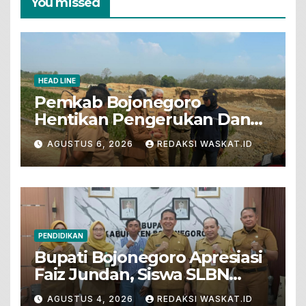
You missed
HEAD LINE
Pemkab Bojonegoro
Hentikan Pengerukan Dan
Penjualan Tanah Dari Lahan
AGUSTUS 6, 2026
REDAKSI WASKAT.ID
Pertanian
PENDIDIKAN
Bupati Bojonegoro Apresiasi
Faiz Jundan, Siswa SLBN
Gunungsari Baureno Masuk
AGUSTUS 4, 2026
REDAKSI WASKAT.ID