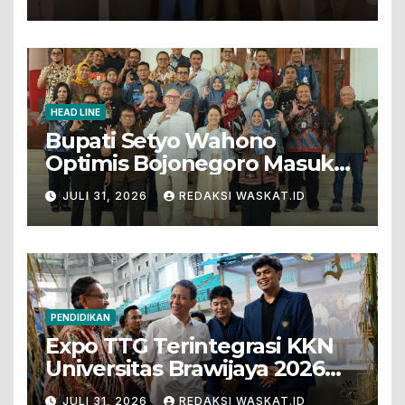
LKS Diksus Tingkat Nasional
HEAD LINE
Bupati Setyo Wahono
Optimis Bojonegoro Masuk
Unesco Global Geopark
JULI 31, 2026
REDAKSI WASKAT.ID
PENDIDIKAN
Expo TTG Terintegrasi KKN
Universitas Brawijaya 2026
Hadirkan Inovasi Peternakan
JULI 31, 2026
REDAKSI WASKAT.ID