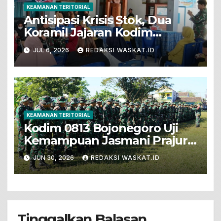
KEAMANAN TERITORIAL
Antisipasi Krisis Stok, Dua
Koramil Jajaran Kodim
Bojonegoro Gelar Bakti Sosial
JUL 6, 2026
REDAKSI WASKAT.ID
Donor Darah
KEAMANAN TERITORIAL
Kodim 0813 Bojonegoro Uji
Kemampuan Jasmani Prajurit
Dengan PSJM Sistem Blok
JUN 30, 2026
REDAKSI WASKAT.ID
Tinggalkan Balasan