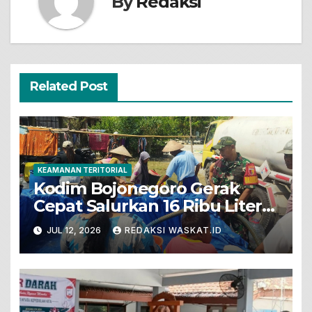
By
Redaksi
Related Post
KEAMANAN TERITORIAL
Kodim Bojonegoro Gerak
Cepat Salurkan 16 Ribu Liter
Air Bersih Untuk Warga
JUL 12, 2026
REDAKSI WASKAT.ID
Terdampak Kekeringan