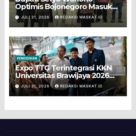
Optimis Bojonegoro Masuk
Unesco Global Geopark
JULI 31, 2026
REDAKSI WASKAT.ID
PENDIDIKAN
Expo TTG Terintegrasi KKN
Universitas Brawijaya 2026
Hadirkan Inovasi Peternakan
JULI 31, 2026
REDAKSI WASKAT.ID
Untuk Bojonegoro