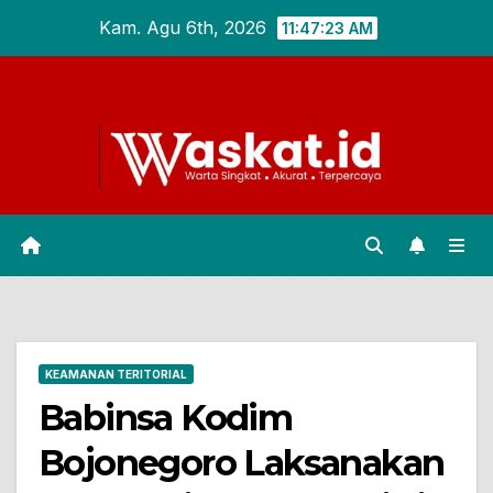
Skip
Kam. Agu 6th, 2026
11:47:24 AM
to
content
KEAMANAN TERITORIAL
Babinsa Kodim
Bojonegoro Laksanakan