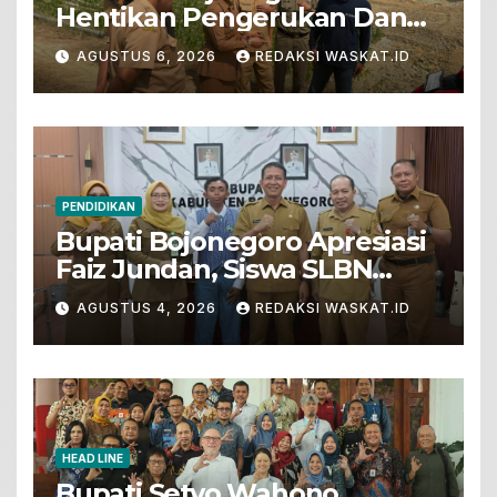
Hentikan Pengerukan Dan
Penjualan Tanah Dari Lahan
AGUSTUS 6, 2026
REDAKSI WASKAT.ID
Pertanian
PENDIDIKAN
Bupati Bojonegoro Apresiasi
Faiz Jundan, Siswa SLBN
Gunungsari Baureno Masuk
AGUSTUS 4, 2026
REDAKSI WASKAT.ID
LKS Diksus Tingkat Nasional
HEAD LINE
Bupati Setyo Wahono