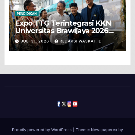
PENDIDIKAN
Expo TTG Terintegrasi KKN
Universitas Brawijaya 2026
Hadirkan Inovasi Peternakan
JULI 31, 2026
REDAKSI WASKAT.ID
Untuk Bojonegoro
Proudly powered by WordPress
|
Theme: Newspaperex by