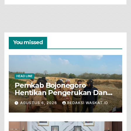
You missed
HEAD LINE
Pemkab Bojonegoro
Hentikan Pengerukan Dan
Penjualan Tanah Dari Lahan
AGUSTUS 6, 2026
REDAKSI WASKAT.ID
Pertanian