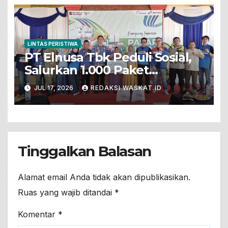
LINTAS PERISTIWA
PT Elnusa Tbk Peduli Sosial,
Salurkan 1.000 Paket
Sembako Dalam Pasar Murah
JUL 17, 2026
REDAKSI WASKAT.ID
Untuk Warga Prasejahtera Di
Desa Sumengko
Tinggalkan Balasan
Alamat email Anda tidak akan dipublikasikan.
Ruas yang wajib ditandai
*
Komentar
*