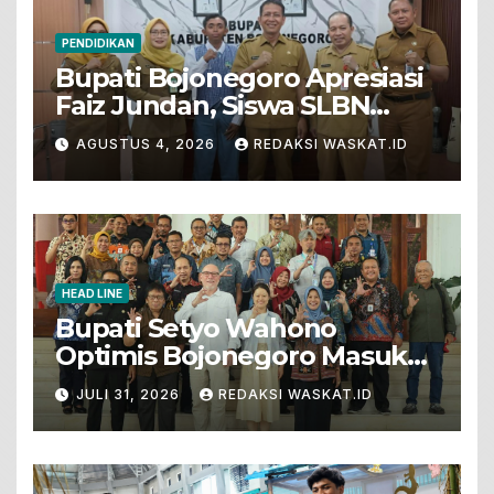
PENDIDIKAN
Bupati Bojonegoro Apresiasi
Faiz Jundan, Siswa SLBN
Gunungsari Baureno Masuk
AGUSTUS 4, 2026
REDAKSI WASKAT.ID
LKS Diksus Tingkat Nasional
HEAD LINE
Bupati Setyo Wahono
Optimis Bojonegoro Masuk
Unesco Global Geopark
JULI 31, 2026
REDAKSI WASKAT.ID