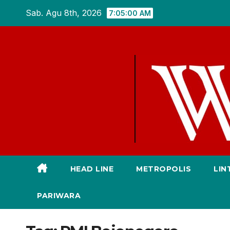
Skip
Sab. Agu 8th, 2026
7:05:01 AM
to
content
HEAD LINE
METROPOLIS
LIN
PARIWARA